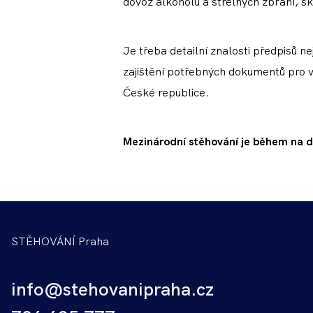
dovoz alkoholu a střelných zbraní, s
Je třeba detailní znalosti předpisů ne
zajištění potřebných dokumentů pro vá
České republice.
Mezinárodní stěhování je během na d
STĚHOVÁNÍ Praha
info@stehovanipraha.cz