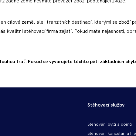
krz žádné země nesmíte převážet zboží podléhající zkáze.
jen cílové země, ale i tranzitních destinací, kterými se zboží
s kvalitní stěhovací firma zajistí. Pokud máte nejasnosti, ob
louhou trať. Pokud se vyvarujete těchto pěti základních chy
Stěhovací služby
Patička
Stěhování bytů a domů
vlevo
Stěhování kanceláří a fir