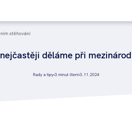
odním stěhování
 nejčastěji děláme při mezináro
Rady a tipy
•
3 minut čtení
•
3.11.2024