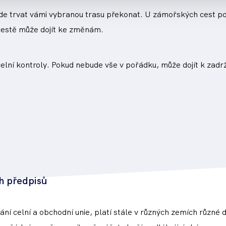
de trvat vámi vybranou trasu překonat. U zámořských cest poč
 cestě může dojít ke změnám.
elní kontroly. Pokud nebude vše v pořádku, může dojít k zadrž
ch předpisů
ní celní a obchodní unie, platí stále v různých zemích různé 