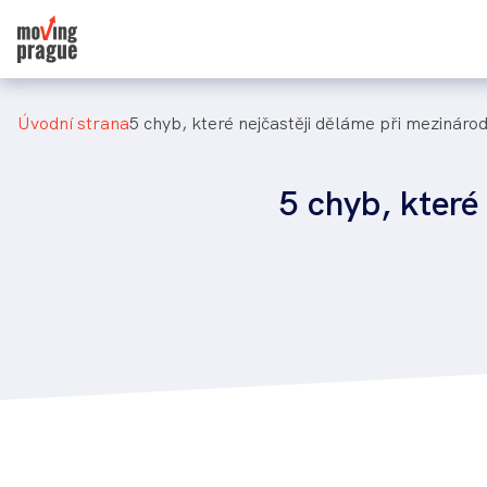
Přejít
736 625 777
k
hlavnímu
obsahu
Drobečková
úvodní strana
5 chyb, které nejčastěji děláme při mezinár
navigace
5 chyb, které