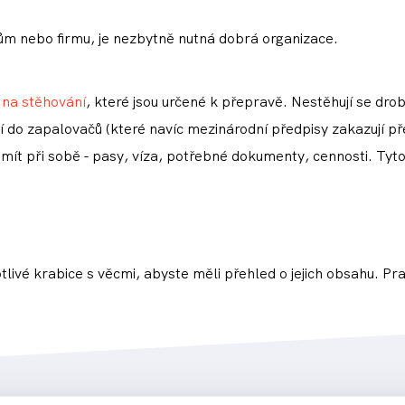
dům nebo firmu, je nezbytně nutná dobrá organizace.
 na stěhování
, které jsou určené k přepravě. Nestěhují se dro
 do zapalovačů (které navíc mezinárodní předpisy zakazují př
a mít při sobě - pasy, víza, potřebné dokumenty, cennosti. Tyt
ivé krabice s věcmi, abyste měli přehled o jejich obsahu. Prak