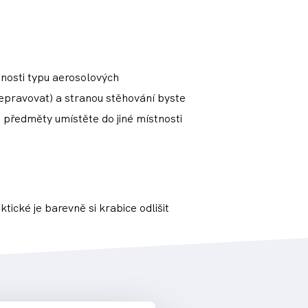
bnosti typu aerosolových
epravovat) a stranou stěhování byste
o předměty umístěte do jiné místnosti
tické je barevně si krabice odlišit