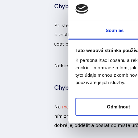
Chyba č.3 - nedostatečná ko
Při stěhování nákladu do zahraničí k
Souhlas
k zastižení. Někdy není telefonická
udat přepravci také svůj e-mail.
Tato webová stránka použív
K personalizaci obsahu a re
Některé stěhovací společnosti umožňu
cookie. Informace o tom, jak
tyto údaje mohou zkombinovat
používáte jejich služby.
Chyba č. 4 - nedostatek času
Na
mezinárodní stěhování
je třeba si
Odmítnout
ním znovu shledáte. Pro zajímavost -
dobré jej oddělit a poslat do místa ur