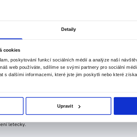
munikace
omunikujte s přepravcem. Udejte mu své telefonní číslo, na k
Detaily
 komunikace možná anebo je nutné zaslat dodatečně nějaké dok
á cookies
klam, poskytování funkcí sociálních médií a analýze naší návšt
jí také sledování pohybu vozidla nebo lodi s nákladem přes i
 náš web používáte, sdílíme se svými partnery pro sociální média
 s dalšími informacemi, které jste jim poskytli nebo které získa
 ponechat více času. Pokud stěhujete náklad například do USA,
Upravit
 cesta zboží z USA do Ruska trvá dva měsíce. Pokud potřebujet
čení letecky.