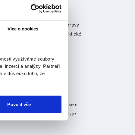
terém budete po celou dobu přepravy
Více o cookies
umenty, z tohoto důvodu je praktické
ěvnosti využíváme soubory
nternet a GPS navigaci.
, inzerci a analýzy. Partneři
li v důsledku toho, že
 může trvat i několik týdnů než se s
Povolit vše
e mít část nákladu u sebe dříve, je