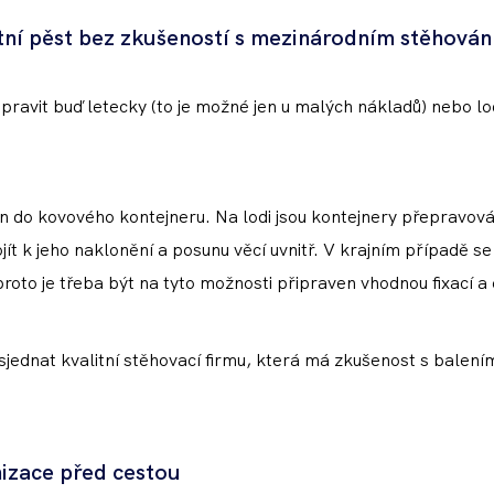
astní pěst bez zkušeností s mezinárodním stěhová
epravit buď letecky (to je možné jen u malých nákladů) nebo lo
n do kovového kontejneru. Na lodi jsou kontejnery přepravován
ít k jeho naklonění a posunu věcí uvnitř. V krajním případě se
- proto je třeba být na tyto možnosti připraven vhodnou fixací
sjednat kvalitní stěhovací firmu, která má zkušenost s balení
nizace před cestou