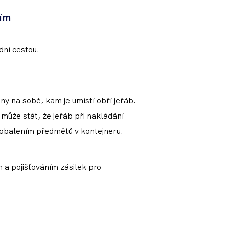
ním
dní cestou.
y na sobě, kam je umístí obří jeřáb.
 může stát, že jeřáb při nakládání
 a obalením předmětů v kontejneru.
m a pojišťováním zásilek pro