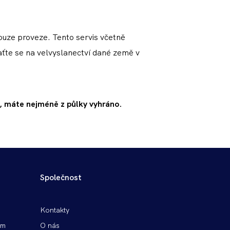
 pouze proveze. Tento servis včetně
raťte se na velvyslanectví dané země v
b, máte nejméně z půlky vyhráno.
Společnost
Patička
Kontakty
vpravo
em
O nás