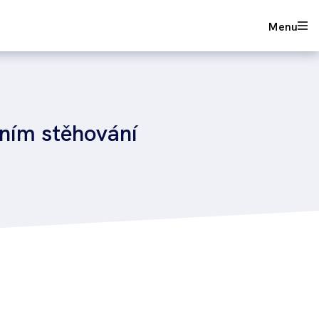
Nezávazná poptávka
Menu
dním stěhování