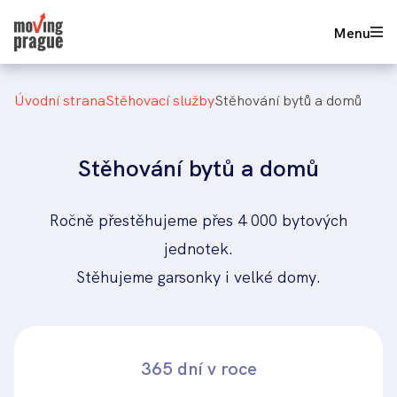
Přejít
603 112 414
Nezávazná poptávka
Menu
k
hlavnímu
obsahu
Drobečková
úvodní strana
stěhovací služby
stěhování bytů a domů
navigace
Stěhování bytů a domů
Ročně přestěhujeme přes 4 000 bytových
jednotek.
Stěhujeme garsonky i velké domy.
365 dní v roce