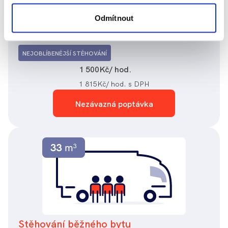
Vhodné pro stěhování bytu o velikosti 2+kk nebo
Odmítnout
2+1.
NEJOBLÍBENĚJŠÍ STĚHOVÁNÍ
1 500
Kč/ hod.
1 815
Kč/ hod. s DPH
Nezávazná poptávka
Stěhování běžného bytu