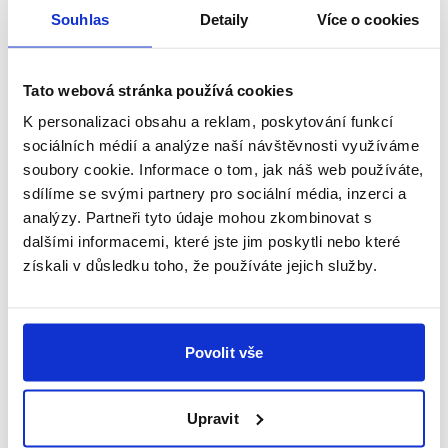
Souhlas
Detaily
Více o cookies
Malá stěhování
Nejčastěji se využívá pro stěhování 1 nebo 2
Tato webová stránka používá cookies
místností. Minimální hodnota zakázky je 2 500 Kč.
K personalizaci obsahu a reklam, poskytování funkcí
1 100
Kč/ hod.
sociálních médií a analýze naší návštěvnosti využíváme
1 331
Kč/ hod. s DPH
soubory cookie. Informace o tom, jak náš web používáte,
sdílíme se svými partnery pro sociální média, inzerci a
Nezávazná poptávka
analýzy. Partneři tyto údaje mohou zkombinovat s
dalšími informacemi, které jste jim poskytli nebo které
získali v důsledku toho, že používáte jejich služby.
Povolit vše
Upravit
Stěhování malého bytu