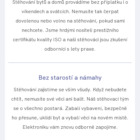
Stěhování bytů a domů provádíme bez příplatku i o
víkendech a svátcích. Nemusíte tak čerpat
dovolenou nebo volno na stěhování, pokud sami
nechcete. Jsme hrdými nositeli prestižního
certifikátu kvality ISO a naši stěhováci jsou zkušení
odborníci s lety praxe.
Bez starostí a námahy
Stěhování zajistíme se vším všudy. Když nebudete
chtít, nemusíte své věci ani balit. Náš stěhovací tým
se o všechno postará. Zabalí vybavení, bezpečně
ho přesune, uklidí byt a vybalí věci na novém místě.
Elektroniku vám znovu odborně zapojíme.