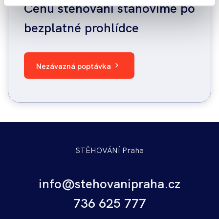
Cenu stěhování stanovíme po
bezplatné prohlídce
Nezávazná poptávka
STĚHOVÁNÍ Praha
info@stehovanipraha.cz
736 625 777