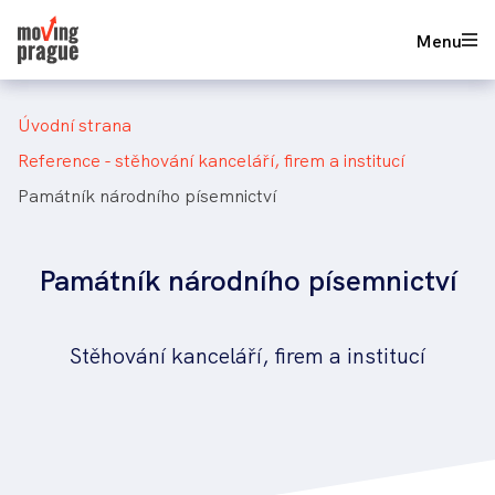
Přejít
736 625 777
Nezávazná poptávka
Menu
k
hlavnímu
obsahu
Drobečková
úvodní strana
navigace
reference - stěhování kanceláří, firem a institucí
památník národního písemnictví
Památník národního písemnictví
Stěhování kanceláří, firem a institucí