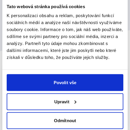
lokalitě. Víme, kdy je nutné o zábor žádat i jak
Tato webová stránka používá cookies
postupovat při jednání s úřady.
K personalizaci obsahu a reklam, poskytování funkcí
sociálních médií a analýze naší návštěvnosti využíváme
soubory cookie. Informace o tom, jak náš web používáte,
sdílíme se svými partnery pro sociální média, inzerci a
analýzy. Partneři tyto údaje mohou zkombinovat s
dalšími informacemi, které jste jim poskytli nebo které
získali v důsledku toho, že používáte jejich služby.
Povolit vše
Tápete v tom, jak dlouho stěhování
Upravit
potrvá, jaký vůz potřebujete a kolik to
všechno bude stát?
Odmítnout