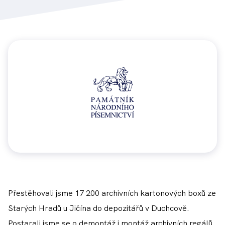
Obrázek
Přestěhovali jsme 17 200 archivních kartonových boxů ze
Starých Hradů u Jičína do depozitářů v Duchcově.
Postarali jsme se o demontáž i montáž archivních regálů