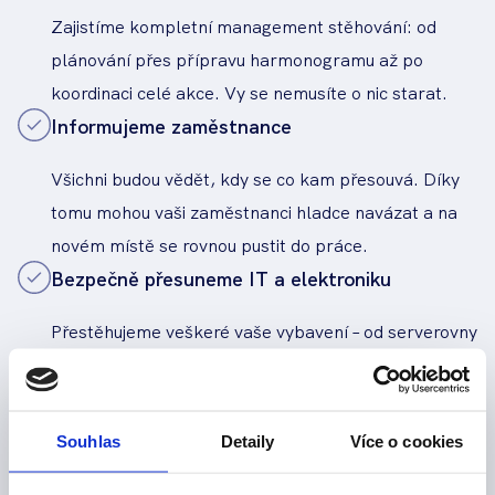
Zajistíme kompletní management stěhování: od
plánování přes přípravu harmonogramu až po
koordinaci celé akce. Vy se nemusíte o nic starat.
Informujeme zaměstnance
Všichni budou vědět, kdy se co kam přesouvá. Díky
tomu mohou vaši zaměstnanci hladce navázat a na
novém místě se rovnou pustit do práce.
Bezpečně přesuneme IT a elektroniku
Přestěhujeme veškeré vaše vybavení – od serverovny
až po poslední flash disk. Elektroniku citlivě
převezeme, vybalíme a rovnou také zapojíme.
Zajistíme zábory na parkování
Souhlas
Detaily
Více o cookies
Zařídíme parkování v místě stěhování i v cílové