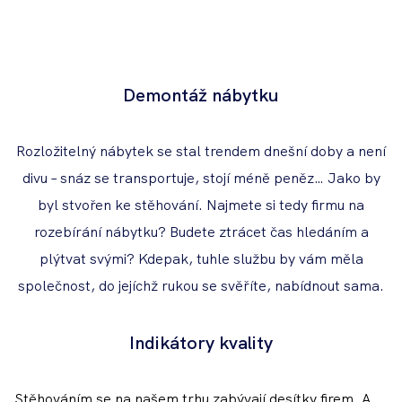
Demontáž nábytku
Rozložitelný nábytek se stal trendem dnešní doby a není
divu – snáz se transportuje, stojí méně peněz… Jako by
byl stvořen ke stěhování. Najmete si tedy firmu na
rozebírání nábytku? Budete ztrácet čas hledáním a
plýtvat svými? Kdepak, tuhle službu by vám měla
společnost, do jejíchž rukou se svěříte, nabídnout sama.
Indikátory kvality
Stěhováním se na našem trhu zabývají desítky firem. A