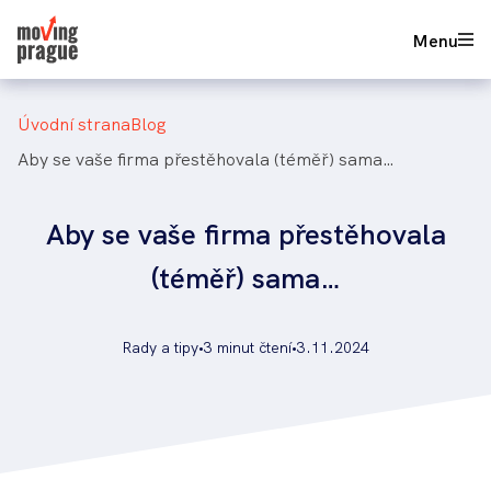
Přejít
736 625 777
Nezávazná poptávka
Menu
k
hlavnímu
obsahu
Drobečková
úvodní strana
blog
navigace
aby se vaše firma přestěhovala (téměř) sama…
Aby se vaše firma přestěhovala
(téměř) sama…
Rady a tipy
•
3 minut čtení
•
3.11.2024