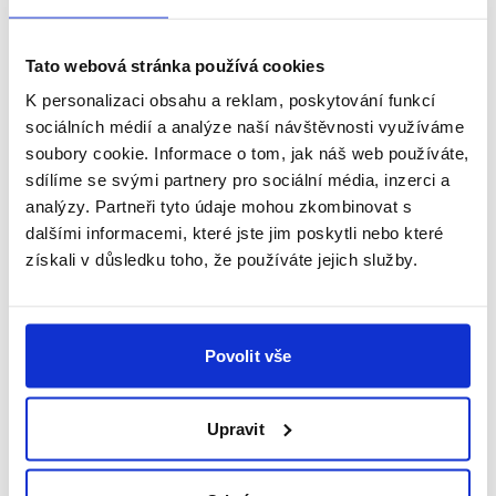
úřadů.
Tato webová stránka používá cookies
Na co ještě nezapomenout
K personalizaci obsahu a reklam, poskytování funkcí
sociálních médií a analýze naší návštěvnosti využíváme
soubory cookie. Informace o tom, jak náš web používáte,
Přesídlení firmy obnáší i pár na první pohled
sdílíme se svými partnery pro sociální média, inzerci a
nepodstatných záležitostí, ale rozhodně byste je neměli
analýzy. Partneři tyto údaje mohou zkombinovat s
opomenout. Opravte vaši adresu všude, kde je zapsána.
dalšími informacemi, které jste jim poskytli nebo které
získali v důsledku toho, že používáte jejich služby.
Administrativní změny proveďte co nejdříve – v evidenci
Živnostenského úřadu, obchodního rejstříku, přehlaste
na dopravním inspektorátu firemní vozidla atp.
Povolit vše
Se změnou adresy se pojí i úpravy veškerých prostředků
propagujících vaši firmu – například reklamní předměty,
Upravit
vizitky či reklamy na autech nebo letáky.