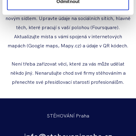
Odmítnout
Optimalizujte webovou stopu vaší společnosti v souladu s
novým sídlem. Upravte údaje na sociálních sítích, hlavně
těch, které pracují s vaší polohou (Foursquare).
Aktualizujte místa s vámi spojená v internetových
mapách (Google maps, Mapy.cz) a údaje v QR kódech.
Není třeba zařizovat věci, které za vás může udělat
někdo jiný. Nenarušujte chod své firmy stěhováním a
přenechte své přesídlovací starosti profesionálům.
STĚHOVÁNÍ Praha