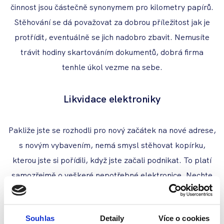
činnost jsou částečně synonymem pro kilometry papírů.
Stěhování se dá považovat za dobrou příležitost jak je
protřídit, eventuálně se jich nadobro zbavit. Nemusíte
trávit hodiny skartováním dokumentů, dobrá firma
tenhle úkol vezme na sebe.
Likvidace elektroniky
Pakliže jste se rozhodli pro nový začátek na nové adrese,
s novým vybavením, nemá smysl stěhovat kopírku,
kterou jste si pořídili, když jste začali podnikat. To platí
samozřejmě o veškeré nepotřebné elektronice. Nechte
vaše stěhováky ekologicky odstranit nehodící se
techniku. Samozřejmostí by mělo být i potvrzení o
Souhlas
Detaily
Více o cookies
likvidaci, popřípadě o vyřazení z evidence v případě